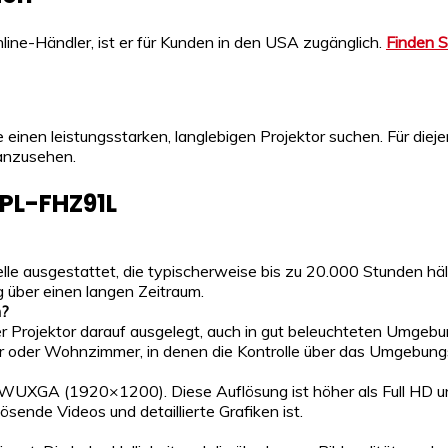
line-Händler, ist er für Kunden in den USA zugänglich.
Finden 
einen leistungsstarken, langlebigen Projektor suchen. Für diejen
 anzusehen.
VPL-FHZ91L
lle ausgestattet, die typischerweise bis zu 20.000 Stunden h
 über einen langen Zeitraum.
n?
 Projektor darauf ausgelegt, auch in gut beleuchteten Umgebungen
der Wohnzimmer, in denen die Kontrolle über das Umgebungsli
UXGA (1920×1200). Diese Auflösung ist höher als Full HD und 
sende Videos und detaillierte Grafiken ist.