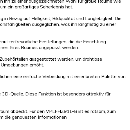
achen ihn zu einer ausgezeichneten Wahl für große Räume wie
likum ein großartiges Seherlebnis hat.
n Bezug auf Helligkeit, Bildqualität und Langlebigkeit. Die
fähigkeiten ausgeglichen, was ihn langfristig zu einer
benutzerfreundliche Einstellungen, die die Einrichtung
ationen Ihres Raumes angepasst werden.
 Zubehörteilen ausgestattet werden, um drahtlose
en Umgebungen erhöht.
chen eine einfache Verbindung mit einer breiten Palette von
D-Quelle. Diese Funktion ist besonders attraktiv für
Zeitraum abdeckt. Für den VPLFHZ91L-B ist es ratsam, zum
 um die genauesten Informationen