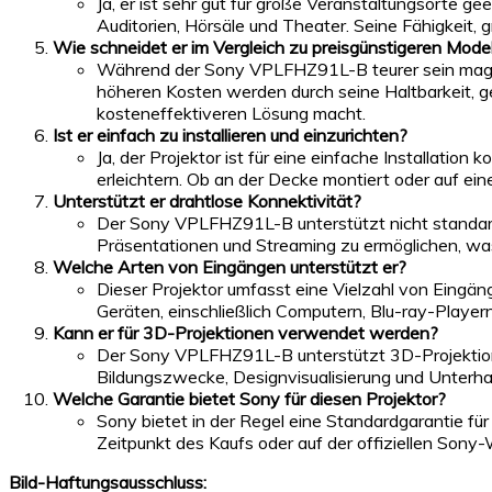
Ja, er ist sehr gut für große Veranstaltungsorte g
Auditorien, Hörsäle und Theater. Seine Fähigkeit, gr
Wie schneidet er im Vergleich zu preisgünstigeren Mode
Während der Sony VPLFHZ91L-B teurer sein mag als e
höheren Kosten werden durch seine Haltbarkeit, g
kosteneffektiveren Lösung macht.
Ist er einfach zu installieren und einzurichten?
Ja, der Projektor ist für eine einfache Installation
erleichtern. Ob an der Decke montiert oder auf ein
Unterstützt er drahtlose Konnektivität?
Der Sony VPLFHZ91L-B unterstützt nicht standardm
Präsentationen und Streaming zu ermöglichen, was
Welche Arten von Eingängen unterstützt er?
Dieser Projektor umfasst eine Vielzahl von Eingä
Geräten, einschließlich Computern, Blu-ray-Player
Kann er für 3D-Projektionen verwendet werden?
Der Sony VPLFHZ91L-B unterstützt 3D-Projektionen,
Bildungszwecke, Designvisualisierung und Unterha
Welche Garantie bietet Sony für diesen Projektor?
Sony bietet in der Regel eine Standardgarantie fü
Zeitpunkt des Kaufs oder auf der offiziellen Son
Bild-Haftungsausschluss: