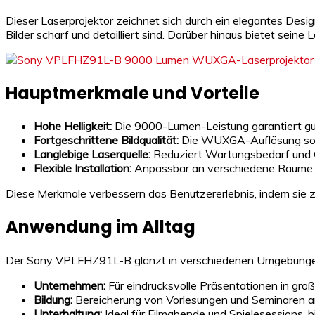
Dieser Laserprojektor zeichnet sich durch ein elegantes Desig
Bilder scharf und detailliert sind. Darüber hinaus bietet sein
Hauptmerkmale und Vorteile
Hohe Helligkeit:
Die 9000-Lumen-Leistung garantiert gute
Fortgeschrittene Bildqualität:
Die WUXGA-Auflösung sorgt
Langlebige Laserquelle:
Reduziert Wartungsbedarf und 
Flexible Installation:
Anpassbar an verschiedene Räume, g
Diese Merkmale verbessern das Benutzererlebnis, indem sie z
Anwendung im Alltag
Der Sony VPLFHZ91L-B glänzt in verschiedenen Umgebunge
Unternehmen:
Für eindrucksvolle Präsentationen in gr
Bildung:
Bereicherung von Vorlesungen und Seminaren an
Unterhaltung:
Ideal für Filmabende und Spielesessions, bi