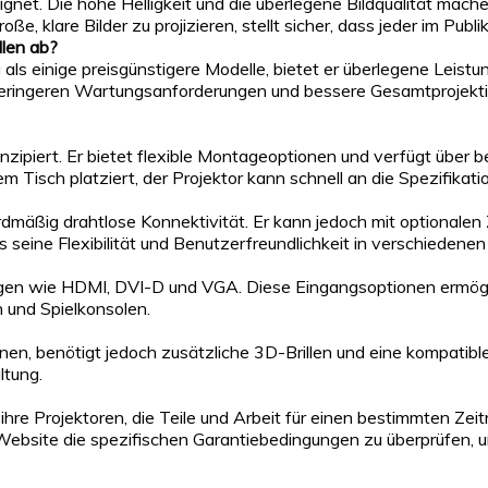
eeignet. Die hohe Helligkeit und die überlegene Bildqualität m
oße, klare Bilder zu projizieren, stellt sicher, dass jeder im Pub
llen ab?
inige preisgünstigere Modelle, bietet er überlegene Leistung i
eringeren Wartungsanforderungen und bessere Gesamtprojektions
 konzipiert. Er bietet flexible Montageoptionen und verfügt über 
em Tisch platziert, der Projektor kann schnell an die Spezifik
äßig drahtlose Konnektivität. Er kann jedoch mit optionalen
 seine Flexibilität und Benutzerfreundlichkeit in verschieden
ngen wie HDMI, DVI-D und VGA. Diese Eingangsoptionen ermögli
n und Spielkonsolen.
 benötigt jedoch zusätzliche 3D-Brillen und eine kompatible 3
ltung.
r ihre Projektoren, die Teile und Arbeit für einen bestimmten 
y-Website die spezifischen Garantiebedingungen zu überprüfen,