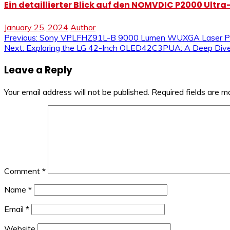
Ein detaillierter Blick auf den NOMVDIC P2000 Ultra
January 25, 2024
Author
Post
Previous:
Sony VPLFHZ91L-B 9000 Lumen WUXGA Laser Projec
Next:
Exploring the LG 42-Inch OLED42C3PUA: A Deep Dive 
navigation
Leave a Reply
Your email address will not be published.
Required fields are 
Comment
*
Name
*
Email
*
Website