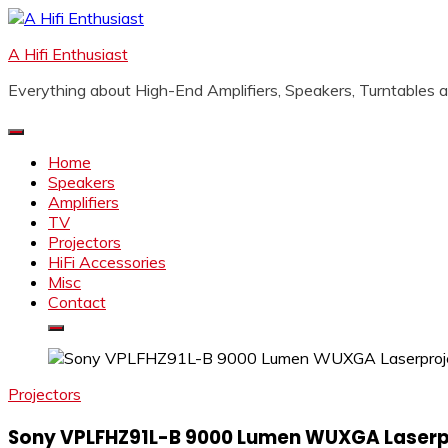
Skip
to
A Hifi Enthusiast
content
Everything about High-End Amplifiers, Speakers, Turntables
Home
Speakers
Amplifiers
TV
Projectors
HiFi Accessories
Misc
Contact
Projectors
Sony VPLFHZ91L-B 9000 Lumen WUXGA Laserpro