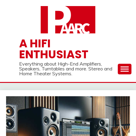
Skip
to
content
A HIFI
ENTHUSIAST
Everything about High-End Amplifiers,
Speakers, Turntables and more. Stereo and
Home Theater Systems.