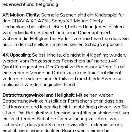
lebensecht und tiefgründig.
XR Motion Clarity:
Schnelle Szenen sind ein Kinderspiel für
den BRAVIA XR A75L. Sonys XR Motion Clarity-
Technologie hält alles fließend, hell und klar. Jedes ‘Blinken’
wird individuell gesteuert, und seine Dauer optimiert,
während die Helligkeit bei Bedarf verstärkt wird, so dass Sie
auch in den schnellsten Szenen keinen Schlag verpassen.
4K Upscaling:
Selbst Inhalte, die nicht in 4K gefilmt wurden,
werden vom Prozessor des Fernsehers auf nahezu 4K-
Qualität angehoben. Der Cognitive Processor XR greift auf
eine enorme Menge an Daten zu, rekonstruiert intelligent
verlorene Texturen und Details und macht jede Szene so
realistisch wie den originalen Inhalt.
Betrachtungswinkel und Helligkeit:
Mit seinen weiten
Betrachtungswinkeln stellt der Fernseher sicher, dass das
Bild konstant und lebendig bleibt, unabhängig davon, wo Sie
sitzen. Die Helligkeitsstufen sind sorgfältig ausbalanciert, um
ein leuchtendes Bild ohne Übersättigung zu liefern, was
sicherstellt, dass jede Szene ein visueller Leckerbissen ist,
egal ob sie in einem dunklen Raum oder in einem hell