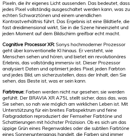
Pixeln, die ihr eigenes Licht aussenden. Das bedeutet, dass
jedes Pixel vollständig ausgeschaltet werden kann, was zu
echten Schwarztönen und einem unendlichen
Kontrastverhältnis führt. Das Ergebnis ist eine Bildtiefe, die
fast dreidimensional wirkt, Sie in die Szene hineinzieht und
jeden Moment auf dem Bildschirm greifbar echt macht.
Cognitive Processor XR:
Sonys hochmoderner Prozessor
geht über konventionelle KI hinaus. Er versteht, wie
Menschen sehen und hören, und bietet ein revolutionäres
Erlebnis, das vollständig immersiv ist. Dieser Prozessor
analysiert Daten und optimiert jedes Pixel, jeden Farbton
und jedes Bild, um sicherzustellen, dass der Inhalt, den Sie
sehen, das Beste ist, was er sein kann.
Farbtreue:
Farben werden nicht nur gesehen; sie werden
gefühlt. Der BRAVIA XR A75L stellt sicher, dass das, was
Sie sehen, so nah wie möglich am wirklichen Leben ist. Mit
Unterstützung für ein breites Farbspektrum und feine
Farbgradation reproduziert der Fernseher Farbtöne und
Schattierungen mit höchster Präzision. Ob es sich um das
üppige Grün eines Regenwaldes oder die subtilen Farbtöne
eines Sonnenuntergangs handelt, die Farben sind immer