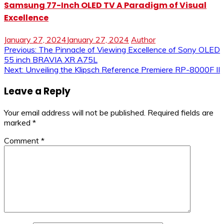
Samsung 77-Inch OLED TV A Paradigm of Visual
Excellence
January 27, 2024
January 27, 2024
Author
Post
Previous:
The Pinnacle of Viewing Excellence of Sony OLED
55 inch BRAVIA XR A75L
navigation
Next:
Unveiling the Klipsch Reference Premiere RP-8000F II
Leave a Reply
Your email address will not be published.
Required fields are
marked
*
Comment
*