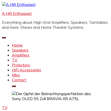
Skip
to
A Hifi Enthusiast
content
Everything about High-End Amplifiers, Speakers, Turntables
and more. Stereo and Home Theater Systems.
Home
Speakers
Amplifiers
TV
Projectors
HiFi Accessories
Misc
Contact
TV